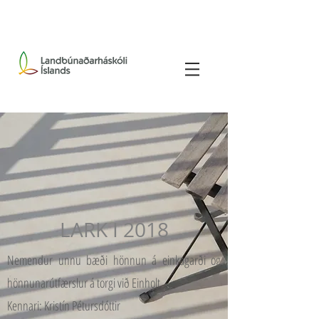
LARK I 2018
Nemendur unnu bæði hönnun á einkagarði og
hönnunarútfærslur á torgi við Einholt
Kennari: Kristín Pétursdóttir