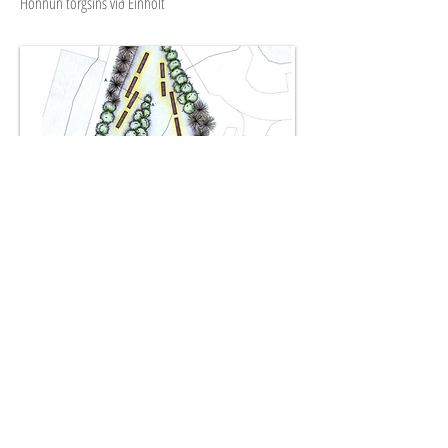
Hönnun torgsins við Einholt
Nanna
Mynt-torg