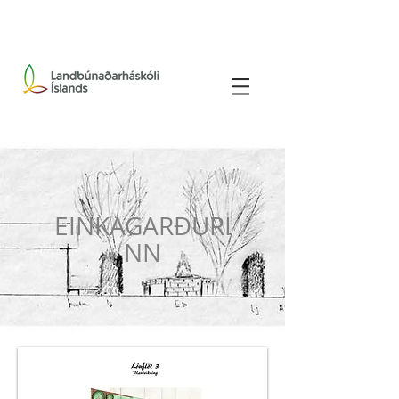
EINKAGARÐURI
NN