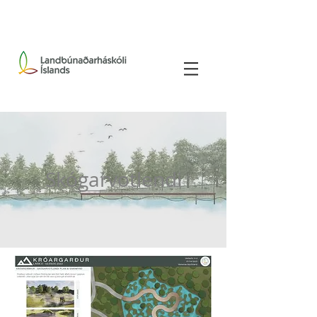
Skógarvotlendi