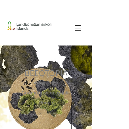
BEEOTOPIA
Arnar Freyr
Guðmundsson og Julie
Runge